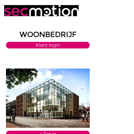
WOONBEDRIJF
Klant login
< Terug